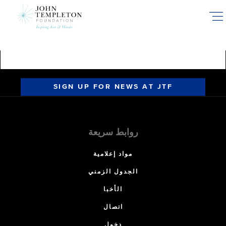
Skip
to
main
content
SIGN UP FOR NEWS AT JTF
روابط سريعة
مواد إعلامية
الجدول الزمني
الأخبا
اتصال
دخول