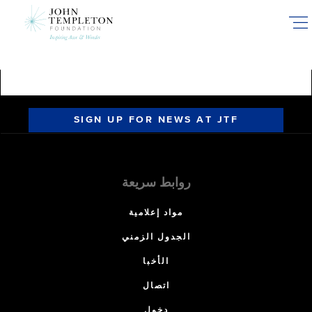
Skip
to
main
content
SIGN UP FOR NEWS AT JTF
روابط سريعة
مواد إعلامية
الجدول الزمني
الأخبا
اتصال
دخول