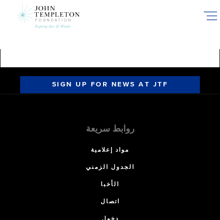
Skip
to
main
content
SIGN UP FOR NEWS AT JTF
روابط سريعة
مواد إعلامية
الجدول الزمني
الأخبا
اتصال
دخول