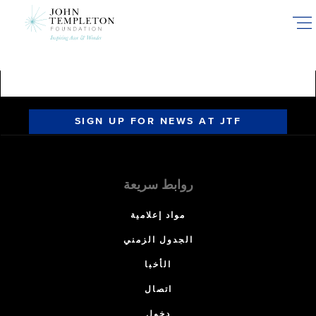
Skip
to
main
content
SIGN UP FOR NEWS AT JTF
روابط سريعة
مواد إعلامية
الجدول الزمني
الأخبا
اتصال
دخول