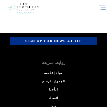
Skip
to
main
content
SIGN UP FOR NEWS AT JTF
روابط سريعة
مواد إعلامية
الجدول الزمني
الأخبا
اتصال
دخول