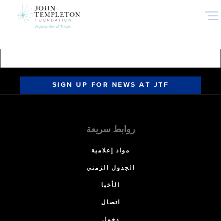
Skip
to
main
content
SIGN UP FOR NEWS AT JTF
روابط سريعة
مواد إعلامية
الجدول الزمني
الأخبا
اتصال
دخول