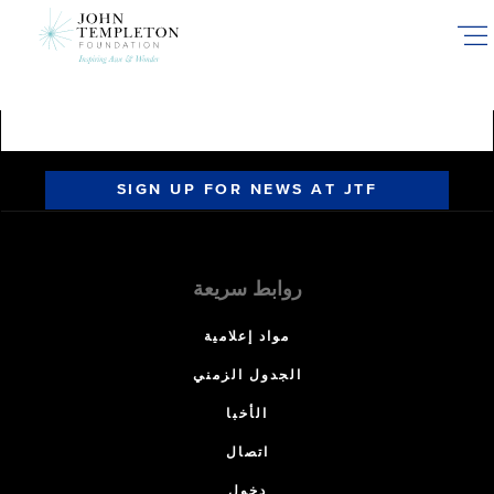
Skip
to
main
content
SIGN UP FOR NEWS AT JTF
روابط سريعة
مواد إعلامية
الجدول الزمني
الأخبا
اتصال
دخول