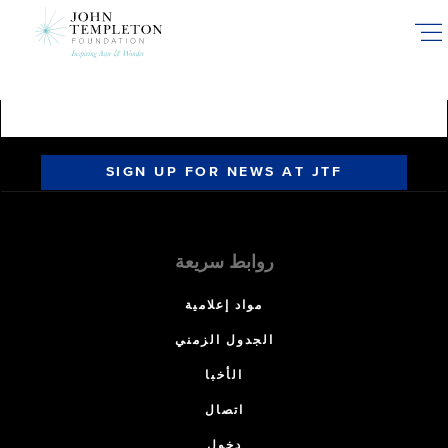
Skip
to
main
content
SIGN UP FOR NEWS AT JTF
روابط سريعة
مواد إعلامية
الجدول الزمني
الأخبا
اتصال
دخول