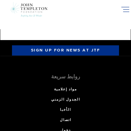
Skip
to
main
content
SIGN UP FOR NEWS AT JTF
روابط سريعة
مواد إعلامية
الجدول الزمني
الأخبا
اتصال
دخول