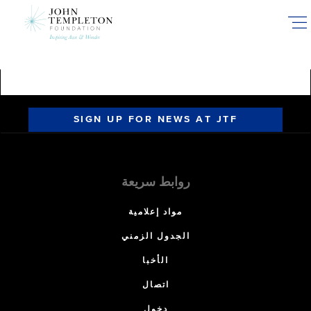
Skip
to
main
content
SIGN UP FOR NEWS AT JTF
روابط سريعة
مواد إعلامية
الجدول الزمني
الأخبا
اتصال
دخول