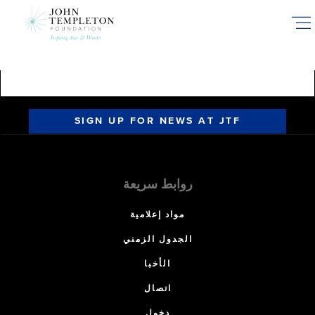
Skip
to
main
content
SIGN UP FOR NEWS AT JTF
روابط سريعة
مواد إعلامية
الجدول الزمني
الأخبا
اتصال
دخول