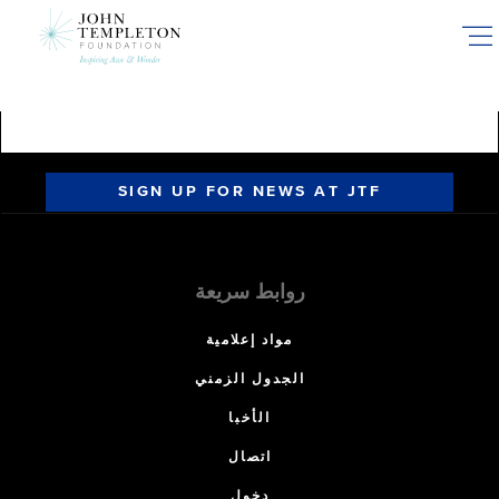
Skip
to
main
content
SIGN UP FOR NEWS AT JTF
روابط سريعة
مواد إعلامية
الجدول الزمني
الأخبا
اتصال
دخول