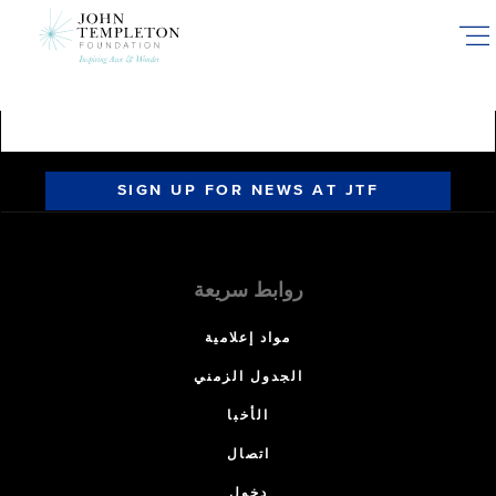
Skip
to
main
content
SIGN UP FOR NEWS AT JTF
روابط سريعة
مواد إعلامية
الجدول الزمني
الأخبا
اتصال
دخول