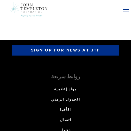
Skip
to
main
content
SIGN UP FOR NEWS AT JTF
روابط سريعة
مواد إعلامية
الجدول الزمني
الأخبا
اتصال
دخول