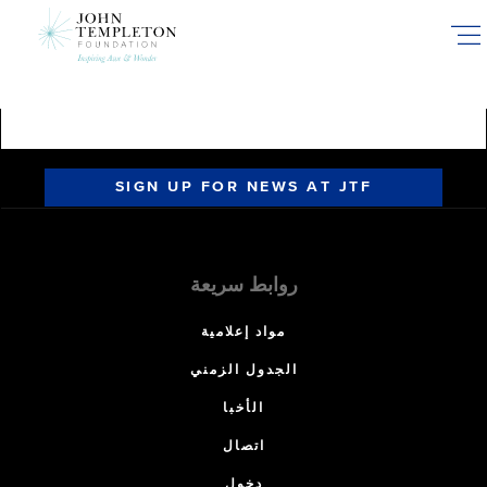
Skip
to
main
content
SIGN UP FOR NEWS AT JTF
روابط سريعة
مواد إعلامية
الجدول الزمني
الأخبا
اتصال
دخول