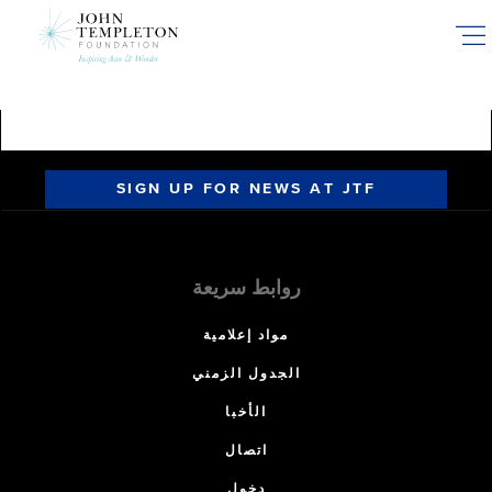
Skip
to
main
content
SIGN UP FOR NEWS AT JTF
روابط سريعة
مواد إعلامية
الجدول الزمني
الأخبا
اتصال
دخول