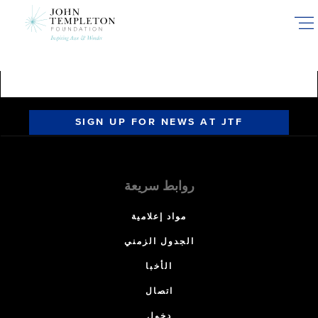
Skip
to
main
content
SIGN UP FOR NEWS AT JTF
روابط سريعة
مواد إعلامية
الجدول الزمني
الأخبا
اتصال
دخول