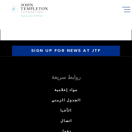
Skip
to
main
content
SIGN UP FOR NEWS AT JTF
روابط سريعة
مواد إعلامية
الجدول الزمني
الأخبا
اتصال
دخول