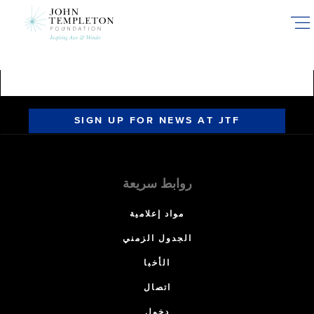
Skip
to
main
content
SIGN UP FOR NEWS AT JTF
روابط سريعة
مواد إعلامية
الجدول الزمني
الأخبا
اتصال
دخول