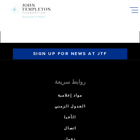
Skip
to
main
content
SIGN UP FOR NEWS AT JTF
روابط سريعة
مواد إعلامية
الجدول الزمني
الأخبا
اتصال
دخول