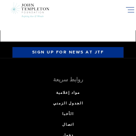
Skip
to
main
content
SIGN UP FOR NEWS AT JTF
روابط سريعة
مواد إعلامية
الجدول الزمني
الأخبا
اتصال
دخول