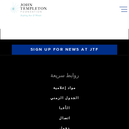
Skip
to
main
content
SIGN UP FOR NEWS AT JTF
روابط سريعة
مواد إعلامية
الجدول الزمني
الأخبا
اتصال
دخول