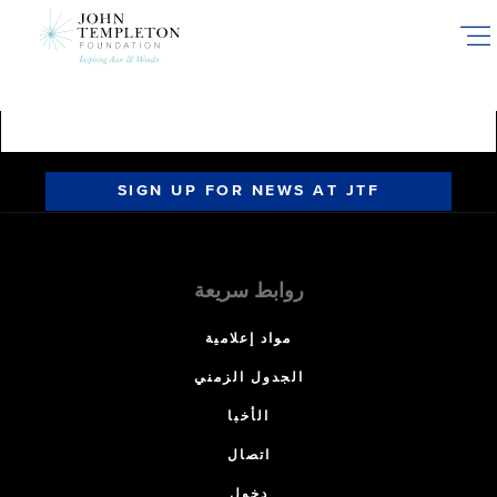
Skip
to
main
content
SIGN UP FOR NEWS AT JTF
روابط سريعة
مواد إعلامية
الجدول الزمني
الأخبا
اتصال
دخول