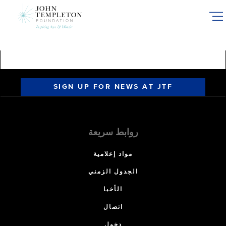
Skip
to
main
content
SIGN UP FOR NEWS AT JTF
روابط سريعة
مواد إعلامية
الجدول الزمني
الأخبا
اتصال
دخول