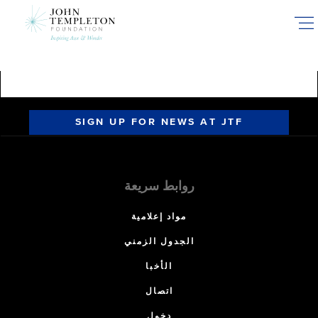
Skip
to
main
content
SIGN UP FOR NEWS AT JTF
روابط سريعة
مواد إعلامية
الجدول الزمني
الأخبا
اتصال
دخول