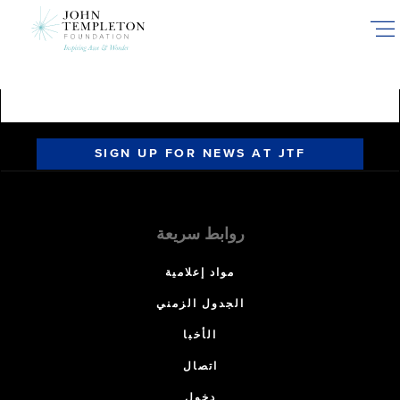
Skip
to
main
content
SIGN UP FOR NEWS AT JTF
روابط سريعة
مواد إعلامية
الجدول الزمني
الأخبا
اتصال
دخول