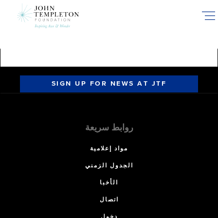
Skip
to
main
content
SIGN UP FOR NEWS AT JTF
روابط سريعة
مواد إعلامية
الجدول الزمني
الأخبا
اتصال
دخول