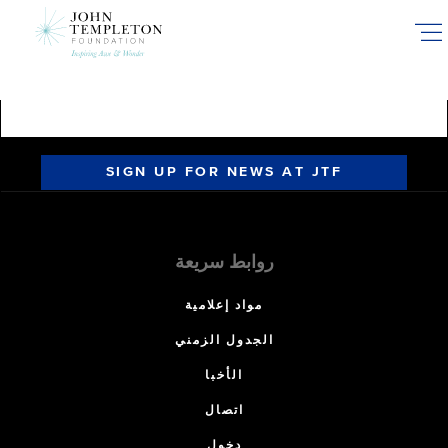
Skip
to
main
content
SIGN UP FOR NEWS AT JTF
روابط سريعة
مواد إعلامية
الجدول الزمني
الأخبا
اتصال
دخول