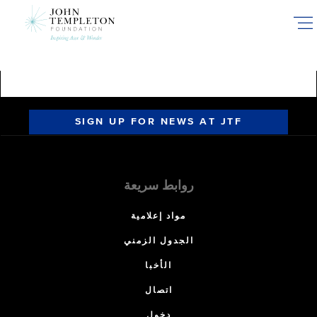
Skip
to
main
content
SIGN UP FOR NEWS AT JTF
روابط سريعة
مواد إعلامية
الجدول الزمني
الأخبا
اتصال
دخول