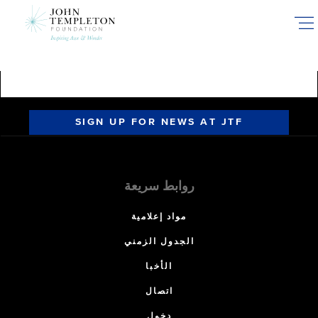
Skip
to
main
content
SIGN UP FOR NEWS AT JTF
روابط سريعة
مواد إعلامية
الجدول الزمني
الأخبا
اتصال
دخول