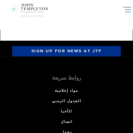
Skip
to
main
content
SIGN UP FOR NEWS AT JTF
روابط سريعة
مواد إعلامية
الجدول الزمني
الأخبا
اتصال
دخول