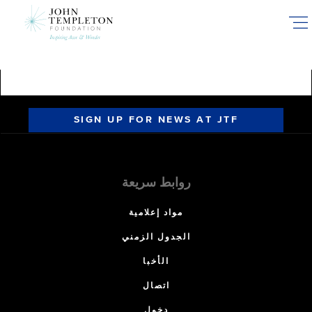
Skip
to
main
content
SIGN UP FOR NEWS AT JTF
روابط سريعة
مواد إعلامية
الجدول الزمني
الأخبا
اتصال
دخول