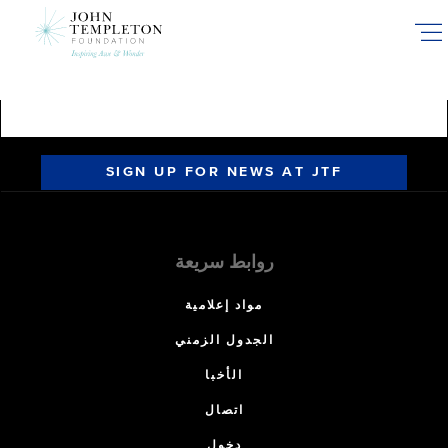
Skip
to
main
content
SIGN UP FOR NEWS AT JTF
روابط سريعة
مواد إعلامية
الجدول الزمني
الأخبا
اتصال
دخول