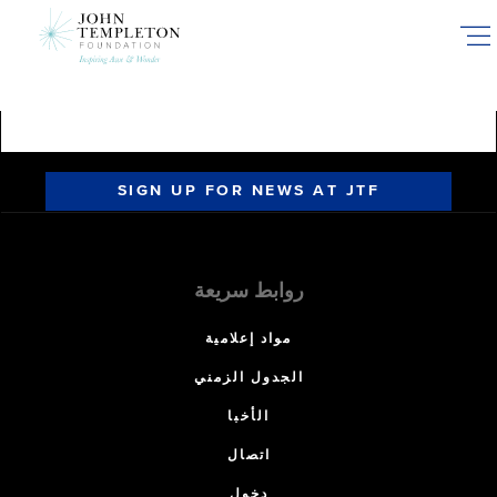
Skip
to
main
content
SIGN UP FOR NEWS AT JTF
روابط سريعة
مواد إعلامية
الجدول الزمني
الأخبا
اتصال
دخول