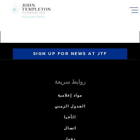
Skip
to
main
content
SIGN UP FOR NEWS AT JTF
روابط سريعة
مواد إعلامية
الجدول الزمني
الأخبا
اتصال
دخول