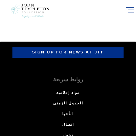
Skip
to
main
content
SIGN UP FOR NEWS AT JTF
روابط سريعة
مواد إعلامية
الجدول الزمني
الأخبا
اتصال
دخول