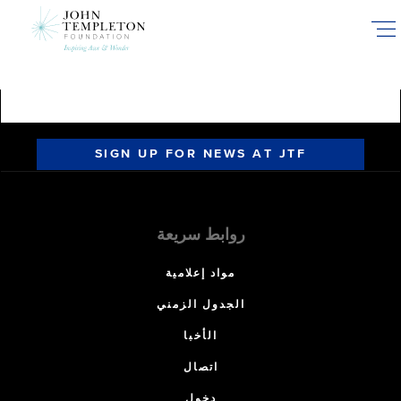
Skip
to
main
content
SIGN UP FOR NEWS AT JTF
روابط سريعة
مواد إعلامية
الجدول الزمني
الأخبا
اتصال
دخول