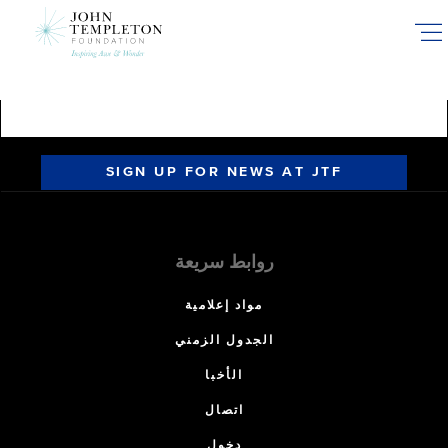
Skip
to
main
content
SIGN UP FOR NEWS AT JTF
روابط سريعة
مواد إعلامية
الجدول الزمني
الأخبا
اتصال
دخول