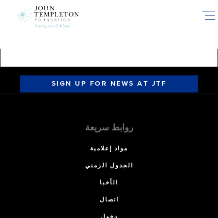
Skip
to
main
content
SIGN UP FOR NEWS AT JTF
روابط سريعة
مواد إعلامية
الجدول الزمني
الأخبا
اتصال
دخول