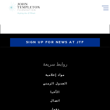
Skip
to
main
content
SIGN UP FOR NEWS AT JTF
روابط سريعة
مواد إعلامية
الجدول الزمني
الأخبا
اتصال
دخول