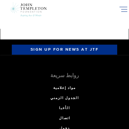
Skip
to
main
content
SIGN UP FOR NEWS AT JTF
روابط سريعة
مواد إعلامية
الجدول الزمني
الأخبا
اتصال
دخول