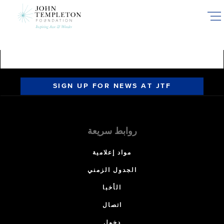
Skip
to
main
content
SIGN UP FOR NEWS AT JTF
روابط سريعة
مواد إعلامية
الجدول الزمني
الأخبا
اتصال
دخول