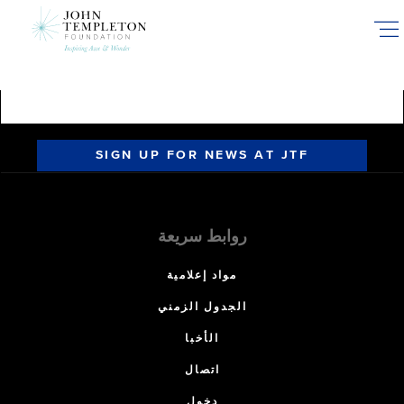
Skip
to
main
content
SIGN UP FOR NEWS AT JTF
روابط سريعة
مواد إعلامية
الجدول الزمني
الأخبا
اتصال
دخول