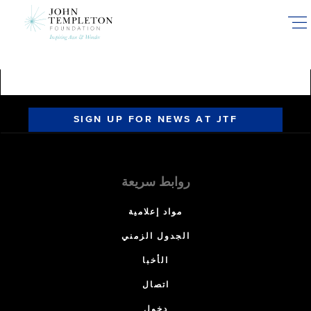
Skip
to
main
content
SIGN UP FOR NEWS AT JTF
روابط سريعة
مواد إعلامية
الجدول الزمني
الأخبا
اتصال
دخول