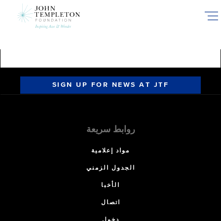
Skip
to
main
content
SIGN UP FOR NEWS AT JTF
روابط سريعة
مواد إعلامية
الجدول الزمني
الأخبا
اتصال
دخول