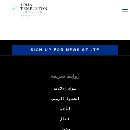
Skip
to
main
content
SIGN UP FOR NEWS AT JTF
روابط سريعة
مواد إعلامية
الجدول الزمني
الأخبا
اتصال
دخول