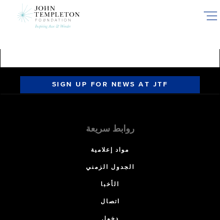
Skip
to
main
content
SIGN UP FOR NEWS AT JTF
روابط سريعة
مواد إعلامية
الجدول الزمني
الأخبا
اتصال
دخول