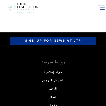
Skip
to
main
content
SIGN UP FOR NEWS AT JTF
روابط سريعة
مواد إعلامية
الجدول الزمني
الأخبا
اتصال
دخول