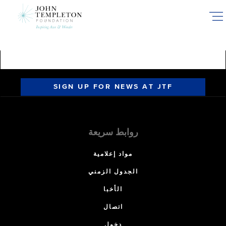
Skip
to
main
content
SIGN UP FOR NEWS AT JTF
روابط سريعة
مواد إعلامية
الجدول الزمني
الأخبا
اتصال
دخول