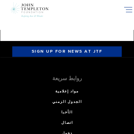
Skip
to
main
content
SIGN UP FOR NEWS AT JTF
روابط سريعة
مواد إعلامية
الجدول الزمني
الأخبا
اتصال
دخول